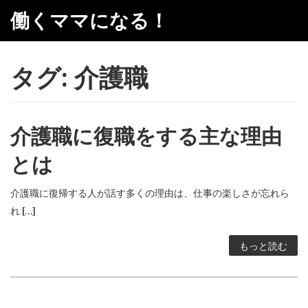
コ
働くママになる！
ン
テ
ン
タグ:
介護職
ツ
へ
ス
介護職に復職をする主な理由
キ
ッ
とは
プ
介護職に復帰する人が話す多くの理由は、仕事の楽しさが忘れら
れ […]
もっと読む